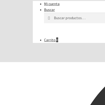
Mi cuenta
Buscar
Buscar
Buscar
por:
Carrito
0