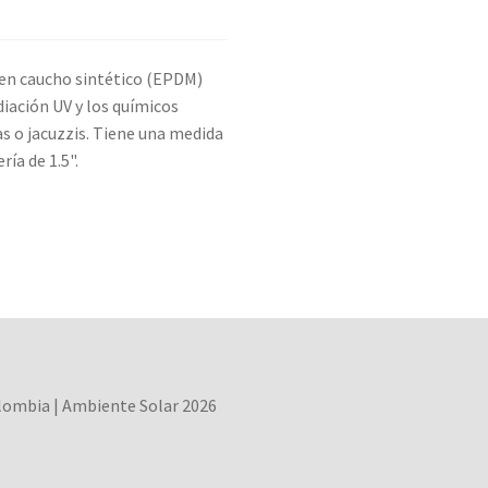
 en caucho sintético (EPDM)
ación UV y los químicos
s o jacuzzis. Tiene una medida
ría de 1.5".
olombia | Ambiente Solar 2026