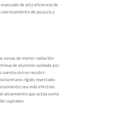
 evacuado de alta eficiencia de
 calentamiento de jacuzzis y
as zonas de menor radiación
ontinua de aluminio soldada por
́s cuenta con un recubri-
poliuretano rígido inyectado
islamiento sea más efectivo.
 al aislamiento que actúa como
 del captador.