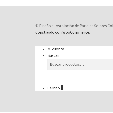
© Diseño e Instalación de Paneles Solares C
Construido con WooCommerce
.
Mi cuenta
Buscar
Buscar
Buscar
por:
Carrito
0