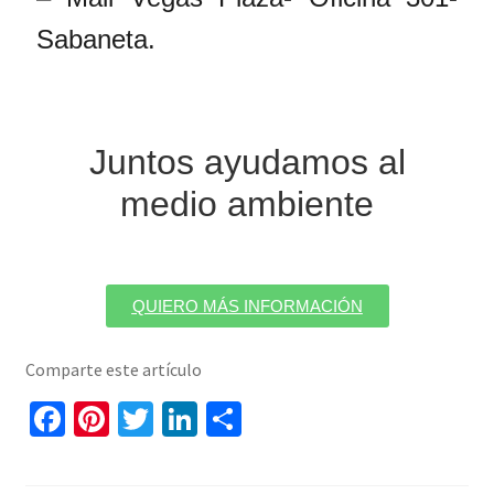
Sabaneta.
Juntos ayudamos al
medio ambiente
QUIERO MÁS INFORMACIÓN
Comparte este artículo
F
Pi
T
Li
C
a
nt
wi
n
o
c
er
tt
k
m